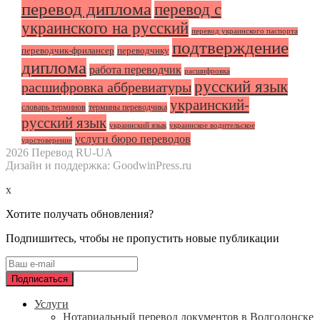
перевод диплома
перевод с
украинского на русский
перевод украинского паспорта
подтверждение
переводчик-фрилансер
переводчику
диплома
работа переводчик
расшифровка
русский язык
расшифровка аббревиатуры
украинский-
словарь терминов
термины переводчика
русский язык
украинский язык
украинское водительское
услуги бюро переводов
удостоверение
2026 Перевод RU-UA
Дизайн и поддержка: GoodwinPress.ru
x
Хотите получать обновления?
Подпишитесь, чтобы не пропустить новые публикации
Услуги
Нотариальный перевод документов в Волгодонске