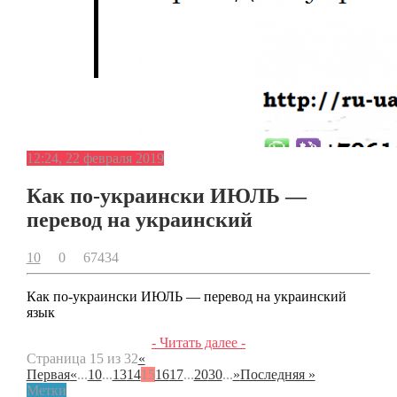
12:24, 22 февраля 2019
Как по-украински ИЮЛЬ —
перевод на украинский
10
0
67434
Как по-украински ИЮЛЬ — перевод на украинский
язык
- Читать далее -
Страница 15 из 32
«
Первая
«
...
10
...
13
14
15
16
17
...
20
30
...
»
Последняя »
Метки