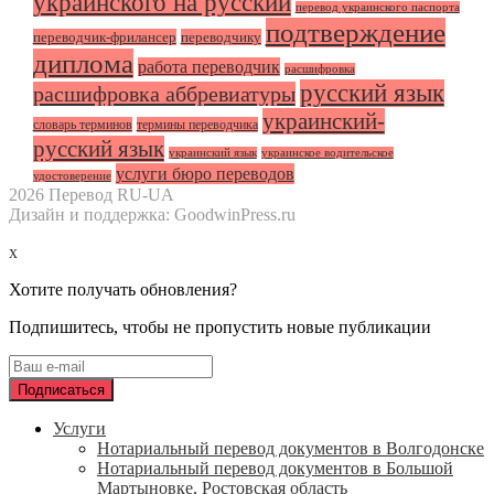
украинского на русский
перевод украинского паспорта
подтверждение
переводчик-фрилансер
переводчику
диплома
работа переводчик
расшифровка
русский язык
расшифровка аббревиатуры
украинский-
словарь терминов
термины переводчика
русский язык
украинский язык
украинское водительское
услуги бюро переводов
удостоверение
2026 Перевод RU-UA
Дизайн и поддержка: GoodwinPress.ru
x
Хотите получать обновления?
Подпишитесь, чтобы не пропустить новые публикации
Услуги
Нотариальный перевод документов в Волгодонске
Нотариальный перевод документов в Большой
Мартыновке, Ростовская область