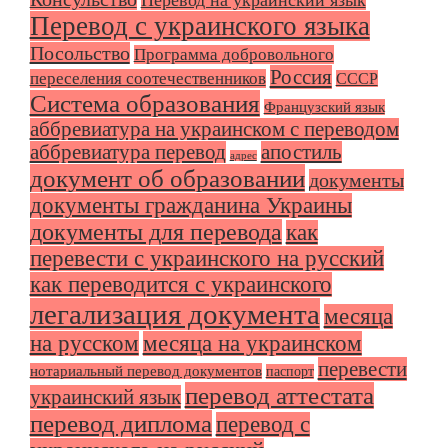
Перевод на украинский язык
Перевод с украинского языка
Посольство
Программа добровольного
Россия
переселения соотечественников
СССР
Система образования
Французский язык
аббревиатура на украинском с переводом
аббревиатура перевод
апостиль
адрес
документ об образовании
документы
документы гражданина Украины
документы для перевода
как
перевести с украинского на русский
как переводится с украинского
легализация документа
месяца
на русском
месяца на украинском
перевести
нотариальный перевод документов
паспорт
перевод аттестата
украинский язык
перевод диплома
перевод с