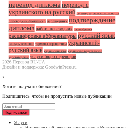
перевод диплома
перевод с
украинского на русский
перевод украинского паспорта
подтверждение
переводчик-фрилансер
переводчику
диплома
работа переводчик
расшифровка
русский язык
расшифровка аббревиатуры
украинский-
словарь терминов
термины переводчика
русский язык
украинский язык
украинское водительское
услуги бюро переводов
удостоверение
2026 Перевод RU-UA
Дизайн и поддержка: GoodwinPress.ru
x
Хотите получать обновления?
Подпишитесь, чтобы не пропустить новые публикации
Услуги
Нотариальный перевод документов в Волгодонске