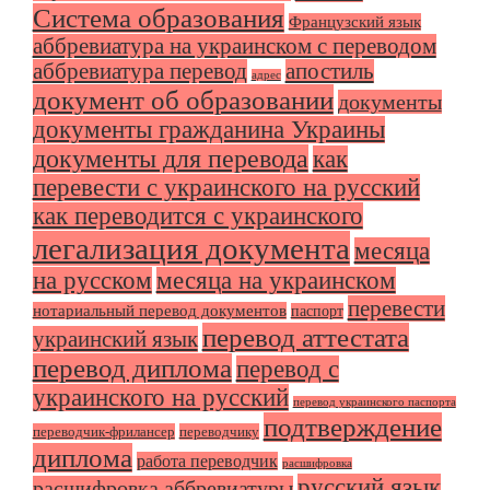
Система образования
Французский язык
аббревиатура на украинском с переводом
аббревиатура перевод
апостиль
адрес
документ об образовании
документы
документы гражданина Украины
документы для перевода
как
перевести с украинского на русский
как переводится с украинского
легализация документа
месяца
на русском
месяца на украинском
перевести
нотариальный перевод документов
паспорт
перевод аттестата
украинский язык
перевод диплома
перевод с
украинского на русский
перевод украинского паспорта
подтверждение
переводчик-фрилансер
переводчику
диплома
работа переводчик
расшифровка
русский язык
расшифровка аббревиатуры