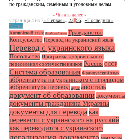
по гражданским, семейным и уголовным делам
- Читать далее -
Страница 4 из 7
« Первая
«
...
2
3
4
5
6
...
»
Последняя »
Метки
Гражданство
Английский язык
Арабский язык
Консульство
Перевод на украинский язык
Перевод с украинского языка
Посольство
Программа добровольного
Россия
переселения соотечественников
СССР
Система образования
Французский язык
аббревиатура на украинском с переводом
аббревиатура перевод
апостиль
адрес
документ об образовании
документы
документы гражданина Украины
документы для перевода
как
перевести с украинского на русский
как переводится с украинского
легализация документа
месяца