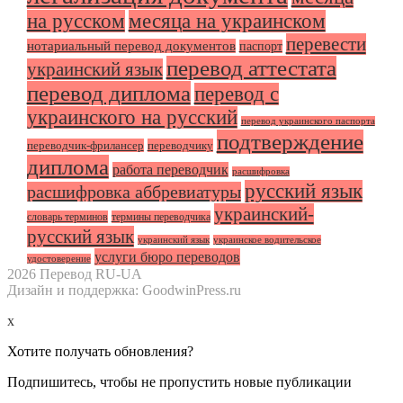
на русском
месяца на украинском
перевести
нотариальный перевод документов
паспорт
перевод аттестата
украинский язык
перевод диплома
перевод с
украинского на русский
перевод украинского паспорта
подтверждение
переводчик-фрилансер
переводчику
диплома
работа переводчик
расшифровка
русский язык
расшифровка аббревиатуры
украинский-
словарь терминов
термины переводчика
русский язык
украинский язык
украинское водительское
услуги бюро переводов
удостоверение
2026 Перевод RU-UA
Дизайн и поддержка: GoodwinPress.ru
x
Хотите получать обновления?
Подпишитесь, чтобы не пропустить новые публикации