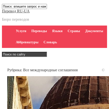
Перевод RU-UA
Бюро переводов
Услуги
Переводы
Языки
Страны
Документы
Аббревиатуры
Словарь
Рубрика:
Все международные соглашения
©