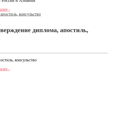
и России и Албании
алее -
верждение диплома, апостиль,
остиль, консульство
алее -