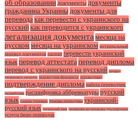
об образовании
документы
документы
документы для
гражданина Украины
перевода
как перевести с украинского на
русский
как переводится с украинского
легализация документа
месяца на
русском
месяца на украинском
нотариальный
перевести украинский
перевод документов
паспорт
перевод аттестата
перевод диплома
язык
перевод с украинского на русский
перевод
переводчик-фрилансер
переводчику
украинского паспорта
подтверждение диплома
работа переводчик
русский
расшифровка аббревиатуры
расшифровка
язык
украинский-
словарь терминов
термины переводчика
русский язык
украинский язык
украинское водительское удостоверение
услуги бюро переводов