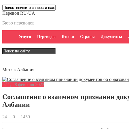
Перевод RU-UA
Бюро переводов
Услуги
Переводы
Языки
Страны
Документы
Метка:
Албания
9:11, 28 февраля 2022
Соглашение о взаимном признании доку
Албании
24
0
1459