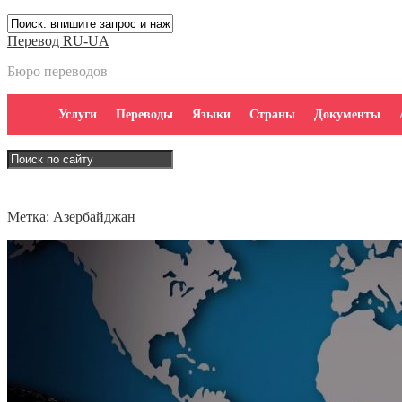
Перевод RU-UA
Бюро переводов
Услуги
Переводы
Языки
Страны
Документы
Метка:
Азербайджан