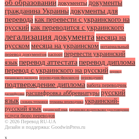
об образовании
документы
документы
документы для
гражданина Украины
перевода
как перевести с украинского на
русский
как переводится с украинского
легализация документа
месяца на
русском
месяца на украинском
нотариальный
перевести украинский
перевод документов
паспорт
перевод аттестата
перевод диплома
язык
перевод с украинского на русский
перевод
переводчик-фрилансер
переводчику
украинского паспорта
подтверждение диплома
работа переводчик
русский
расшифровка аббревиатуры
расшифровка
язык
украинский-
словарь терминов
термины переводчика
русский язык
украинский язык
украинское водительское удостоверение
услуги бюро переводов
© 2026 Перевод RU-UA
Дизайн и поддержка: GoodwinPress.ru
x