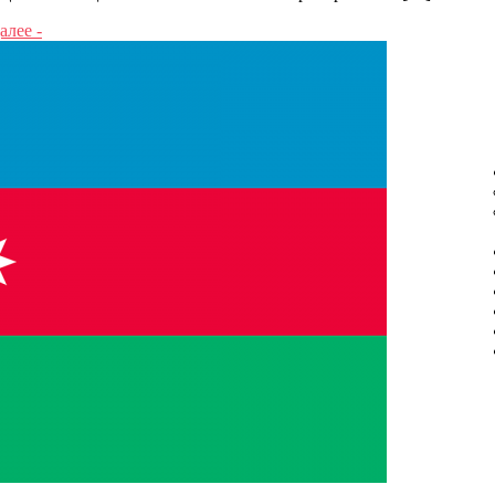
алее -