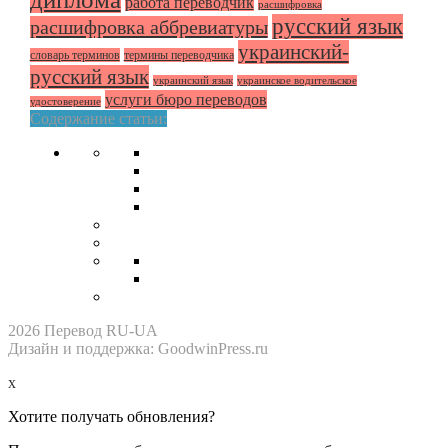
работа переводчик
расшифровка
русский язык
расшифровка аббревиатуры
украинский-
словарь терминов
термины переводчика
русский язык
украинский язык
украинское водительское
услуги бюро переводов
удостоверение
Содержание статьи:
2026 Перевод RU-UA
Дизайн и поддержка: GoodwinPress.ru
x
Хотите получать обновления?