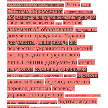
Россия
переселения соотечественников
СССР
Система образования
Французский язык
аббревиатура на украинском с переводом
аббревиатура перевод
апостиль
адрес
документ об образовании
документы
документы гражданина Украины
документы для перевода
как
перевести с украинского на русский
как переводится с украинского
легализация документа
месяца
на русском
месяца на украинском
перевести
нотариальный перевод документов
паспорт
перевод аттестата
украинский язык
перевод диплома
перевод с
украинского на русский
перевод украинского паспорта
подтверждение
переводчик-фрилансер
переводчику
диплома