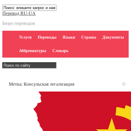
Перевод RU-UA
Бюро переводов
Услуги
Переводы
Языки
Страны
Документы
Аббревиатуры
Словарь
Метка:
Консульская легализация
©