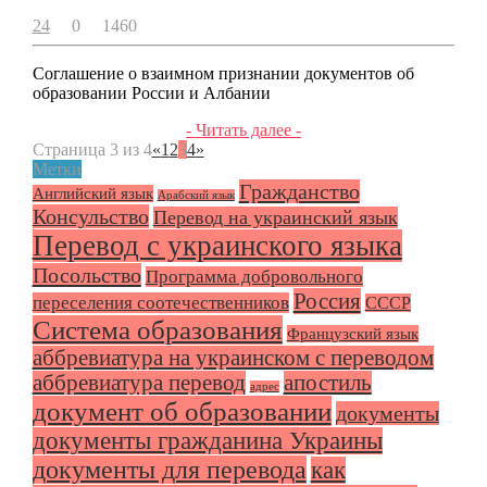
24
0
1460
Соглашение о взаимном признании документов об
образовании России и Албании
- Читать далее -
Страница 3 из 4
«
1
2
3
4
»
Метки
Гражданство
Английский язык
Арабский язык
Консульство
Перевод на украинский язык
Перевод с украинского языка
Посольство
Программа добровольного
Россия
переселения соотечественников
СССР
Система образования
Французский язык
аббревиатура на украинском с переводом
аббревиатура перевод
апостиль
адрес
документ об образовании
документы
документы гражданина Украины
документы для перевода
как