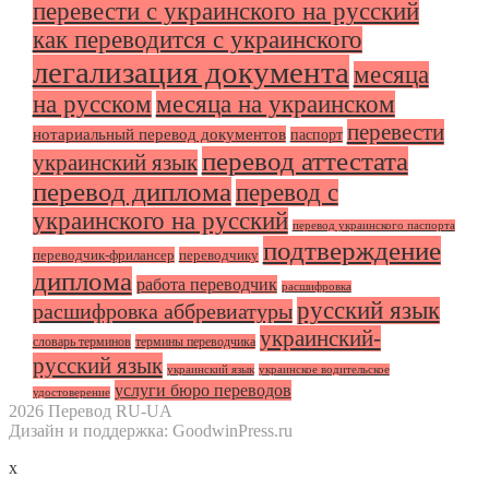
перевести с украинского на русский
как переводится с украинского
легализация документа
месяца
на русском
месяца на украинском
перевести
нотариальный перевод документов
паспорт
перевод аттестата
украинский язык
перевод диплома
перевод с
украинского на русский
перевод украинского паспорта
подтверждение
переводчик-фрилансер
переводчику
диплома
работа переводчик
расшифровка
русский язык
расшифровка аббревиатуры
украинский-
словарь терминов
термины переводчика
русский язык
украинский язык
украинское водительское
услуги бюро переводов
удостоверение
2026 Перевод RU-UA
Дизайн и поддержка: GoodwinPress.ru
x