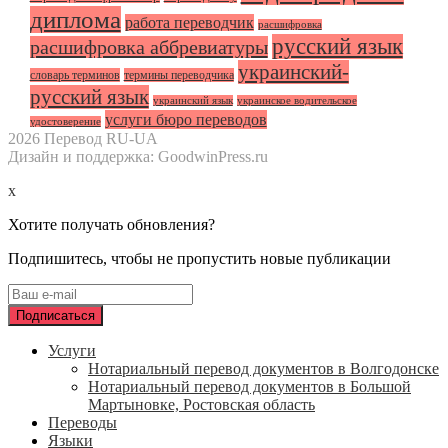
диплома
работа переводчик
расшифровка
русский язык
расшифровка аббревиатуры
украинский-
словарь терминов
термины переводчика
русский язык
украинский язык
украинское водительское
услуги бюро переводов
удостоверение
2026 Перевод RU-UA
Дизайн и поддержка: GoodwinPress.ru
x
Хотите получать обновления?
Подпишитесь, чтобы не пропустить новые публикации
Услуги
Нотариальный перевод документов в Волгодонске
Нотариальный перевод документов в Большой
Мартыновке, Ростовская область
Переводы
Языки