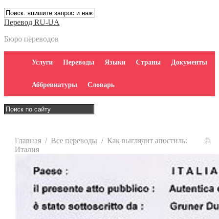
Перевод RU-UA
Бюро переводов
Услуги
Переводы
Языки
Страны
Документы
Аббревиатуры
Словарь
Главная
/
Все переводы
/
Как выглядит апостиль:
©
Италия