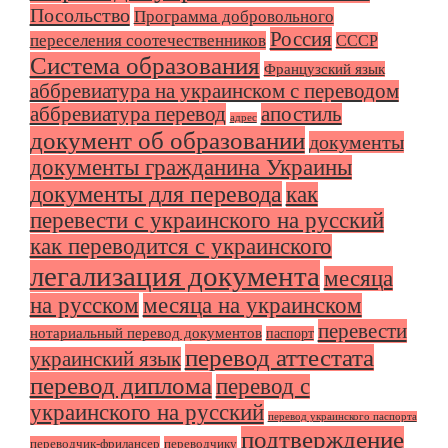
Посольство
Программа добровольного
Россия
переселения соотечественников
СССР
Система образования
Французский язык
аббревиатура на украинском с переводом
аббревиатура перевод
апостиль
адрес
документ об образовании
документы
документы гражданина Украины
документы для перевода
как
перевести с украинского на русский
как переводится с украинского
легализация документа
месяца
на русском
месяца на украинском
перевести
нотариальный перевод документов
паспорт
перевод аттестата
украинский язык
перевод диплома
перевод с
украинского на русский
перевод украинского паспорта
подтверждение
переводчик-фрилансер
переводчику