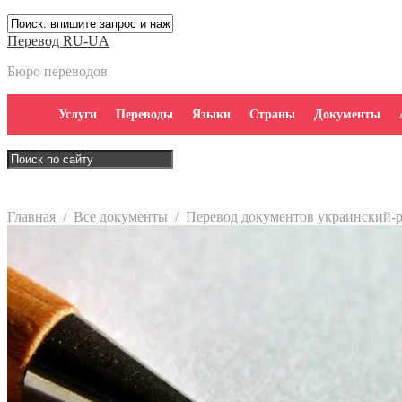
Перевод RU-UA
Бюро переводов
Услуги
Переводы
Языки
Страны
Документы
Главная
/
Все документы
/
Перевод документов украинский-