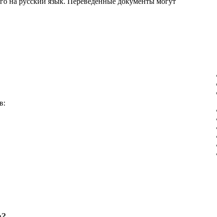
го на русский язык. Переведенные документы могут
в:
в?