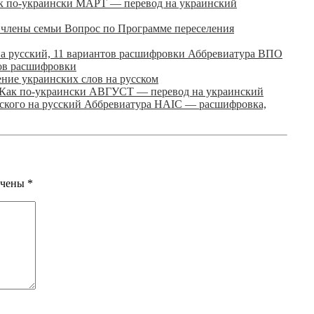
к по-украински МАРТ — перевод на украинский
Вопрос по Программе переселения
Аббревиатура ВПО
тов расшифровки
ние украинских слов на русском
Как по-украински АВГУСТ — перевод на украинский
Аббревиатура НАІС — расшифровка,
ечены
*