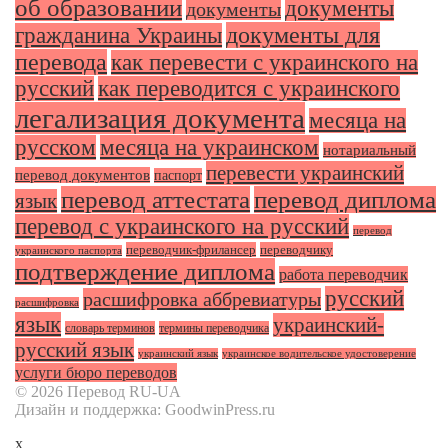
об образовании
документы
документы
документы для
гражданина Украины
перевода
как перевести с украинского на
русский
как переводится с украинского
легализация документа
месяца на
русском
месяца на украинском
нотариальный
перевести украинский
перевод документов
паспорт
перевод аттестата
перевод диплома
язык
перевод с украинского на русский
перевод
переводчик-фрилансер
переводчику
украинского паспорта
подтверждение диплома
работа переводчик
русский
расшифровка аббревиатуры
расшифровка
язык
украинский-
словарь терминов
термины переводчика
русский язык
украинский язык
украинское водительское удостоверение
услуги бюро переводов
© 2026 Перевод RU-UA
Дизайн и поддержка: GoodwinPress.ru
x