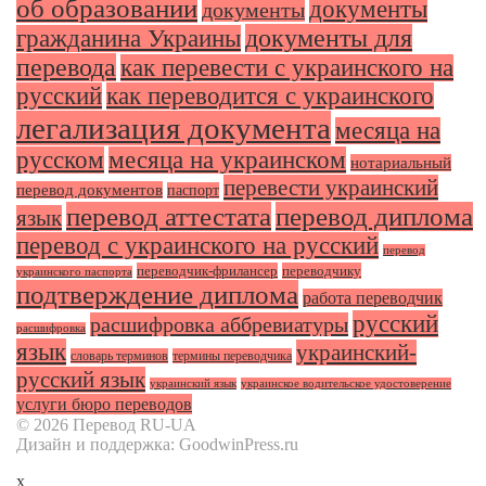
об образовании
документы
документы
документы для
гражданина Украины
перевода
как перевести с украинского на
русский
как переводится с украинского
легализация документа
месяца на
русском
месяца на украинском
нотариальный
перевести украинский
перевод документов
паспорт
перевод аттестата
перевод диплома
язык
перевод с украинского на русский
перевод
переводчик-фрилансер
переводчику
украинского паспорта
подтверждение диплома
работа переводчик
русский
расшифровка аббревиатуры
расшифровка
язык
украинский-
словарь терминов
термины переводчика
русский язык
украинский язык
украинское водительское удостоверение
услуги бюро переводов
© 2026 Перевод RU-UA
Дизайн и поддержка: GoodwinPress.ru
x