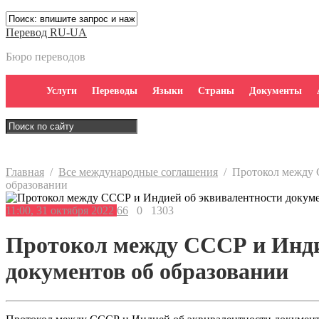
Перевод RU-UA
Бюро переводов
Услуги
Переводы
Языки
Страны
Документы
Главная
/
Все международные соглашения
/
Протокол между 
образовании
11:00, 31 октября 2022
66
0
1303
Протокол между СССР и Инди
документов об образовании