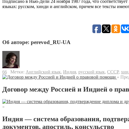
Подписано в Нью-Дели 24 ноября 1987 года, что соответствует 3
языках: русском, хинди и английском, причем все тексты имею
Об авторе: perevod_RU-UA
66
Метки:
Английский язык
,
Индия
,
русский язык
,
СССР
,
хин
« Пре
Договор между Россией и Индией о пра
»
Индия — система образования, подтвер
документов, апостиль, консульство