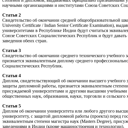
степеней и дипломов, выдаваемых официально признанными у
научными организациями и институтами Союза Советских Соц
Статья 2
Свидетельство об окончании средней общеобразовательной школы (
University Certificate / Indian Senior Certificate Examination
университетами в Республике Индии будут считаться эквивале
Союзе Советских Социалистических Республик и будут давать
заведения обеих стран.
Статья 3
Свидетельство об окончании среднего технического учебного зав
признается эквивалентным диплому среднего профессиональн
Социалистических Республик.
Статья 4
Диплом, свидетельствующий об окончании высшего учебного за
защиты дипломной работы, признается эквивалентным степени б
присуждаемой университетами и другими высшими учебными з
общественных наук, образования, науки, торговли и сельского 
Статья 5
Диплом об окончании университета или любого другого высше
университету, с защитой дипломной работы (проекта) перед г
эквивалентным степени магистра наук (Masters Degree), при
заведениями в Индии (кроме машиностроения и технологии).