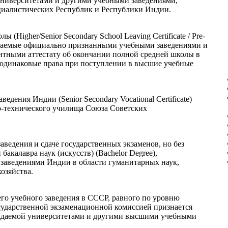
ниверситетами и другими учебными заведениями,
иалистических Республик и Республики Индии.
Higher/Senior Secondary School Leaving Certificate / Pre-
), выдаваемые официально признанными учебными заведениями и
нтными аттестату об окончании полной средней школы в
 одинаковые права при поступлении в высшие учебные
едения Индии (Senior Secondary Vocational Certificate)
о-технического училища Союза Советских
ведения и сдаче государственных экзаменов, но без
акалавра наук (искусств) (Bachelor Degree),
аведениями Индии в области гуманитарных наук,
хозяйства.
го учебного заведения в СССР, равного по уровню
осударственной экзаменационной комиссией признается
суждаемой университетами и другими высшими учебными