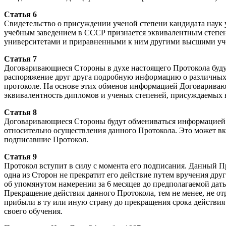
Статья 6
Свидетельство о присуждении ученой степени кандидата нау
учебным заведением в СССР признается эквивалентным степен
университетами и приравненными к ним другими высшими уч
Статья 7
Договаривающиеся Стороны в духе настоящего Протокола будут
распоряжение друг друга подробную информацию о различных 
протоколе. На основе этих обменов информацией Договариваю
эквивалентность дипломов и ученых степеней, присуждаемых в
Статья 8
Договаривающиеся Стороны будут обмениваться информацией и
относительно осуществления данного Протокола. Это может вк
подписавшие Протокол.
Статья 9
Протокол вступит в силу с момента его подписания. Данный Про
одна из Сторон не прекратит его действие путем вручения д
об упомянутом намерении за 6 месяцев до предполагаемой дат
Прекращение действия данного Протокола, тем не менее, не отр
прибыли в ту или иную страну до прекращения срока действия 
своего обучения.