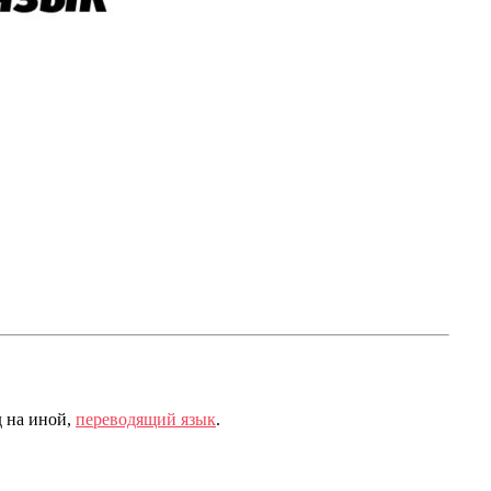
д на иной,
переводящий язык
.