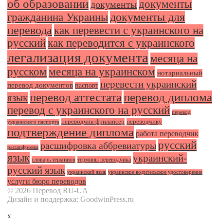
об образовании
документы
документы
документы для
гражданина Украины
перевода
как перевести с украинского на
русский
как переводится с украинского
легализация документа
месяца на
русском
месяца на украинском
нотариальный
перевести украинский
перевод документов
паспорт
перевод аттестата
перевод диплома
язык
перевод с украинского на русский
перевод
переводчик-фрилансер
переводчику
украинского паспорта
подтверждение диплома
работа переводчик
русский
расшифровка аббревиатуры
расшифровка
язык
украинский-
словарь терминов
термины переводчика
русский язык
украинский язык
украинское водительское удостоверение
услуги бюро переводов
© 2026 Перевод RU-UA
Дизайн и поддержка: GoodwinPress.ru
x