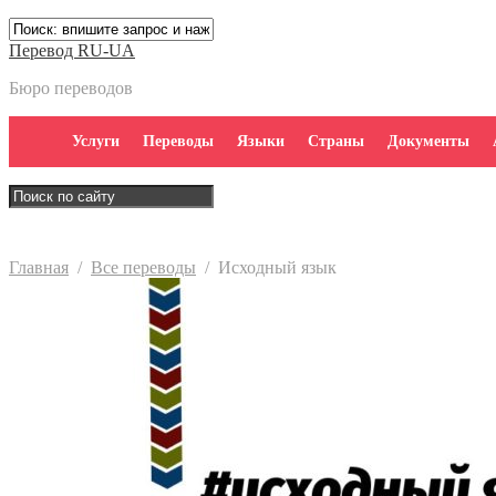
Перевод RU-UA
Бюро переводов
Услуги
Переводы
Языки
Страны
Документы
Главная
/
Все переводы
/
Исходный язык