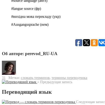
#source language (англ)
#langue source (фр)
#вихідна мова перекладу (укр)
#Ausgangssprache (нем)
Об авторе: perevod_RU-UA
31
Метки:
словарь терминов
,
термины переводчика
« Предыдущая запись
Переводящий язык
Следующая запис