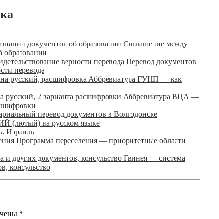
ика
Соглашение между
б образовании
Перевод документов
ости перевода
Аббревиатура ГУНП — как
Аббревиатура ВЦА —
асшифровки
ариальный перевод документов в Волгодонске
Й (лютый) на русском языке
ь: Израиль
Программа переселения — приоритетные области
Гвинея — система
в, консульство
ечены
*