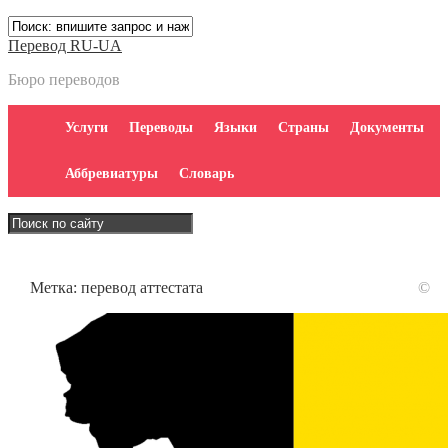
Перевод RU-UA
Бюро переводов
Услуги
Переводы
Языки
Страны
Документы
Аббревиатуры
Словарь
Метка:
перевод аттестата
©