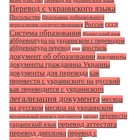
Консульство
Перевод на украинский язык
Перевод с украинского языка
Посольство
Программа добровольного
Россия
переселения соотечественников
СССР
Система образования
Французский язык
аббревиатура на украинском с переводом
аббревиатура перевод
апостиль
адрес
документ об образовании
документы
документы гражданина Украины
документы для перевода
как
перевести с украинского на русский
как переводится с украинского
легализация документа
месяца
на русском
месяца на украинском
перевести
нотариальный перевод документов
паспорт
перевод аттестата
украинский язык
перевод диплома
перевод с