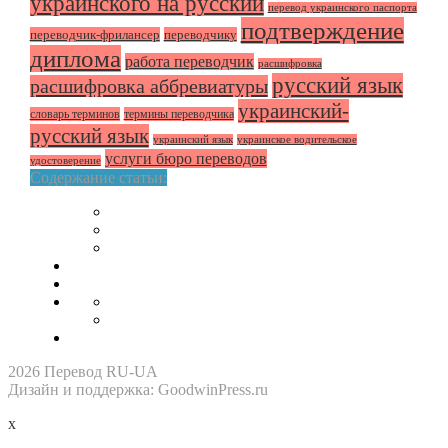
украинского на русский
перевод украинского паспорта
подтверждение
переводчик-фрилансер
переводчику
диплома
работа переводчик
расшифровка
русский язык
расшифровка аббревиатуры
украинский-
словарь терминов
термины переводчика
русский язык
украинский язык
украинское водительское
услуги бюро переводов
удостоверение
Содержание статьи:
2026 Перевод RU-UA
Дизайн и поддержка: GoodwinPress.ru
x