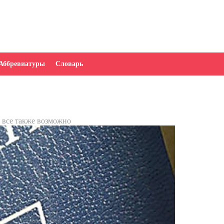
Аббревиатуры
Словарь
 все также возможно