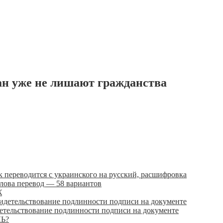
ан уже не лишают гражданства
переводится с украинского на русский, расшифровка
ова перевод — 58 вариантов
Ж
идетельствование подлинности подписи на документе
ЛЬ?