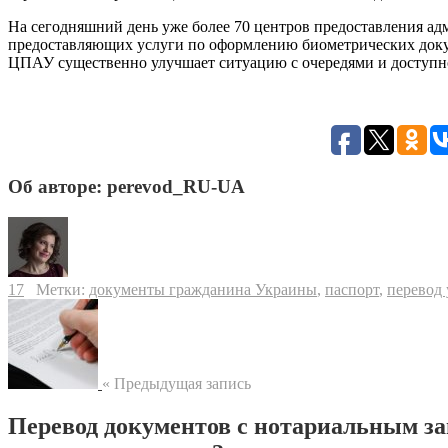
На сегодняшний день уже более 70 центров предоставления а
предоставляющих услуги по оформлению биометрических докум
ЦПАУ существенно улучшает ситуацию с очередями и доступно
Об авторе: perevod_RU-UA
17
Метки:
документы гражданина Украины
,
паспорт
,
перевод 
« Предыдущая запись
Перевод документов с нотариальным з