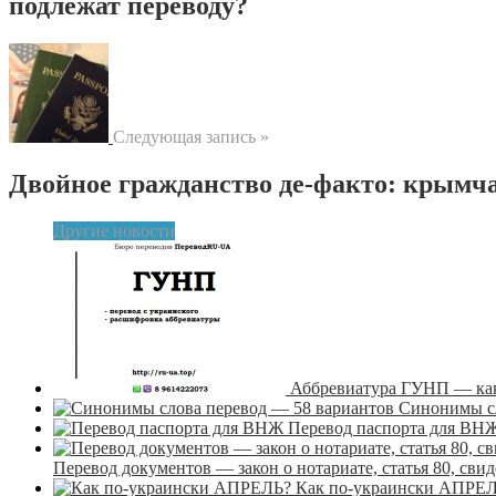
подлежат переводу?
Следующая запись »
Двойное гражданство де-факто: крымч
Другие новости
Аббревиатура ГУНП — как 
Синонимы сл
Перевод паспорта для ВН
Перевод документов — закон о нотариате, статья 80, св
Как по-украински АПРЕ