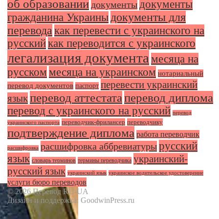
об образовании
документы
документы
документы для
гражданина Украины
перевода
как перевести с украинского на
русский
как переводится с украинского
легализация документа
месяца на
русском
месяца на украинском
нотариальный
перевести украинский
перевод документов
паспорт
перевод аттестата
перевод диплома
язык
перевод с украинского на русский
перевод
переводчик-фрилансер
переводчику
украинского паспорта
подтверждение диплома
работа переводчик
русский
расшифровка аббревиатуры
расшифровка
язык
украинский-
словарь терминов
термины переводчика
русский язык
украинский язык
украинское водительское удостоверение
услуги бюро переводов
© 2026 Перевод RU-UA
Дизайн и поддержка: GoodwinPress.ru
x