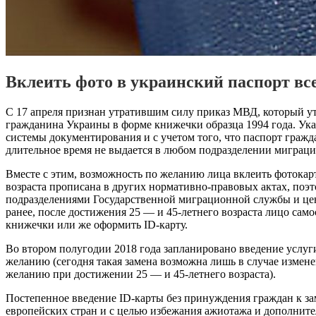
Вклеить фото в украинский паспорт вс
С 17 апреля признан утратившим силу приказ МВД, который у
гражданина Украины в форме книжечки образца 1994 года. Ук
системы документирования и с учетом того, что паспорт граж
длительное время не выдается в любом подразделении миграц
Вместе с этим, возможность по желанию лица вклеить фотокар
возраста прописана в других нормативно-правовых актах, поэт
подразделениями Государственной миграционной службы и цен
ранее, после достижения 25 — и 45-летнего возраста лицо само
книжечки или же оформить ID-карту.
Во втором полугодии 2018 года запланировано введение услуги
желанию (сегодня такая замена возможна лишь в случае измене
желанию при достижении 25 — и 45-летнего возраста).
Постепенное введение ID-карты без принуждения граждан к за
европейских стран и с целью избежания ажиотажа и дополните