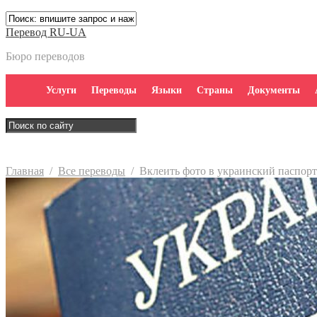
Перевод RU-UA
Бюро переводов
Услуги
Переводы
Языки
Страны
Документы
Главная
/
Все переводы
/
Вклеить фото в украинский паспорт