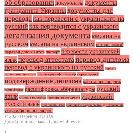
об образовании
документы
документы
документы для
гражданина Украины
перевода
как перевести с украинского на
русский
как переводится с украинского
легализация документа
месяца на
русском
месяца на украинском
нотариальный
перевести украинский
перевод документов
паспорт
перевод аттестата
перевод диплома
язык
перевод с украинского на русский
перевод
переводчик-фрилансер
переводчику
украинского паспорта
подтверждение диплома
работа переводчик
русский
расшифровка аббревиатуры
расшифровка
язык
украинский-
словарь терминов
термины переводчика
русский язык
украинский язык
украинское водительское удостоверение
услуги бюро переводов
© 2026 Перевод RU-UA
Дизайн и поддержка: GoodwinPress.ru
x