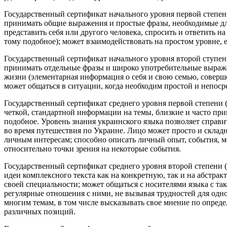
Государственный сертификат начального уровня первой степени
принимать общие выражения и простые фразы, необходимые для
представить себя или другого человека, спросить и ответить н
тому подобное); может взаимодействовать на простом уровне, е
Государственный сертификат начального уровня второй ступени
принимать отдельные фразы и широко употребительные выраж
жизни (элементарная информация о себя и свою семью, совершен
может общаться в ситуации, когда необходим простой и непо
Государственный сертификат среднего уровня первой степени (
четкой, стандартной информации на темы, близкие и часто прим
подобное. Уровень знания украинского языка позволяет справи
во время путешествия по Украине. Лицо может просто и складн
личным интересам; способно описать личный опыт, события, м
относительно точки зрения на некоторые события.
Государственный сертификат среднего уровня второй степени 
идеи комплексного текста как на конкретную, так и на абстра
своей специальности; может общаться с носителями языка с та
регулярные отношения с ними, не вызывая трудностей для одно
многим темам, в том числе высказывать свое мнение по опред
различных позиций.