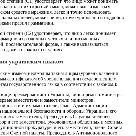
ой степени (С1) удостоверяет, что лицо может понимать
знавать в них скрытый смысл; может высказываться
ском средств выражения, легко и точно использовать
ональных целей; может четко, структурировано и подробно
ниями правил грамматики.
й степени (С2) удостоверяет, что лицо легко понимает
формацию из различных устных или письменных
й, последовательной форме, а также высказываться
сла даже в сложных ситуациях.
ения украинским языком
нским языком необходим таким лицам (уровень владения
ным сертификатом об уровне владения государственным
ам государственного языка в соответствии с законом.):
 вице-премьер-министр Украины, вице-премьер-министры
рвые заместители и заместители министров,
ой власти и их заместители, Глава Администрации
а национальной безопасности и обороны Украины и его
ы и его заместители, Председатель Службы внешней
рор и его заместители, руководители областных и местных
упционной прокуратуры и его заместители, члены Совета
члены Счетной палаты, Председатель Антимонопольного