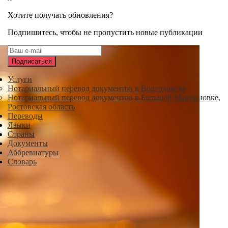
Хотите получать обновления?
Подпишитесь, чтобы не пропустить новые публикации
Услуги
Нотариальный перевод документов в Волгодонске
Нотариальный перевод документов в Большой Мартыновке,
Ростовская область
Переводы
Языки
Страны
Документы
Аббревиатуры
Словарь