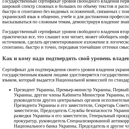
Государственный сертификат уровня свободного владения перв
широкий спектр сложных и больших по объему текстов и распо
быстро и спонтанно без видимых осложнений, связанных с пои
украинский язык в общении, учебе и для достижения професси
высказываться по сложным темам, демонстрируя владение зна
Государственный сертификат уровня свободного владения второ
практически все, что слышит или читает, может обобщить ин
источников, сделать аргументированное изложение в логическо
спонтанно, быстро и точно, передавая тончайшие оттенки смы
Как и кому надо подтвердить свой уровень влад
Сертификат для подтверждения своего уровня владения украи
государственным языком лицами удостоверяется государствен
языком, который выдается Национальной комиссией по стандарт
Президент Украины, Премьер-министр Украины, Первый
Украины, другие члены Кабинета Министров Украины, пе
руководители других центральных органов исполнительн
Президента Украины и его заместители, Секретарь Совет
заместители, Председатель Службы безопасности Украин
разведки Украины и его заместители, Генеральный проку
прокуратур, руководитель Специализированной антикорр
Национального банка Украины, Председатель и другие 