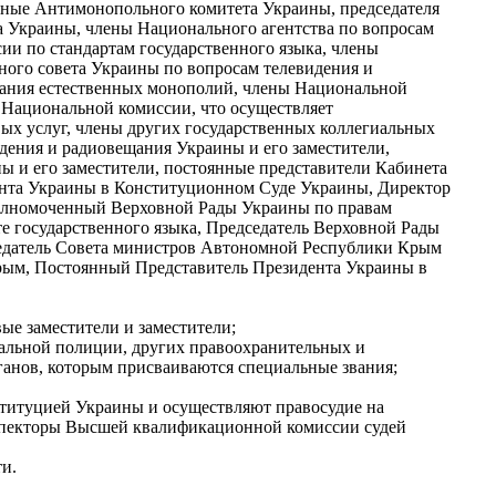
нные Антимонопольного комитета Украины, председателя
 Украины, члены Национального агентства по вопросам
и по стандартам государственного языка, члены
ого совета Украины по вопросам телевидения и
ания естественных монополий, члены Национальной
 Национальной комиссии, что осуществляет
вых услуг, члены других государственных коллегиальных
идения и радиовещания Украины и его заместители,
ы и его заместители, постоянные представители Кабинета
нта Украины в Конституционном Суде Украины, Директор
олномоченный Верховной Рады Украины по правам
е государственного языка, Председатель Верховной Рады
едатель Совета министров Автономной Республики Крым
рым, Постоянный Представитель Президента Украины в
ые заместители и заместители;
нальной полиции, других правоохранительных и
ганов, которым присваиваются специальные звания;
ституцией Украины и осуществляют правосудие на
спекторы Высшей квалификационной комиссии судей
и.