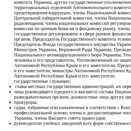
комитета Украины, другие государственные уполномоче
территориальных отделений Антимонопольного комитета
предотвращения коррупции, члены Национальной комисси
Центральной избирательной комиссии, члены Национальн
радиовещания, члены национальных комиссий регулиров
комиссии по ценным бумагам и фондовому рынку, члены
государственное регулирование в сфере рынков финансо
органов, Председатель Государственного комитета телев
Председатель Фонда государственного имущества Украин
Министров Украины, Верховной Рады Украины, Президе
Национального антикоррупционного бюро Украины, Уп
человека и его представители, Уполномоченный по защит
Автономной Республики Крым и его заместители, Предс
и его заместители, министры Автономной Республики К
Автономной Республике Крым и его заместители;
государственные служащие;
главы местных государственных администраций, их перв
лица руководящего (среднего и высшего) состава Нацио
разведывательных органов, должностные лица других ор
прокуроры;
судьи, избранные или назначенные в соответствии с Кон
профессиональной основе, члены и дисциплинарные ин
Украины, члены Высшего совета правосудия;
руководители учебных заведений всех форм собственност