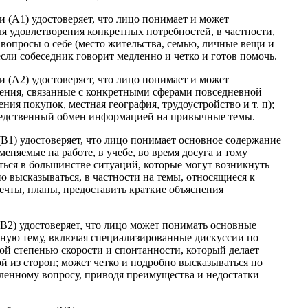
 (А1) удостоверяет, что лицо понимает и может
 удовлетворения конкретных потребностей, в частности,
а вопросы о себе (место жительства, семью, личные вещи и
сли собеседник говорит медленно и четко и готов помочь.
 (А2) удостоверяет, что лицо понимает и может
ения, связанные с конкретными сферами повседневной
ия покупок, местная география, трудоустройство и т. п);
средственный обмен информацией на привычные темы.
В1) удостоверяет, что лицо понимает основное содержание
еняемые на работе, в учебе, во время досуга и тому
ться в большинстве ситуаций, которые могут возникнуть
о высказываться, в частности на темы, относящиеся к
ечты, планы, предоставить краткие объяснения
(В2) удостоверяет, что лицо может понимать основные
ктную тему, включая специализированные дискуссии по
кой степенью скорости и спонтанности, который делает
й из сторон; может четко и подробно высказываться по
еленному вопросу, приводя преимущества и недостатки