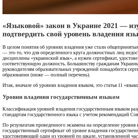
«Языковой» закон в Украине 2021 — изуч
подтвердить свой уровень владения яз
В целом понятия об уровнях владения уже стали общепринятым
— это то, что для определенного круга должностных лиц недос
дисциплины «украинский язык», а нужен сертификат, удостов
соответствующую должность. Большинству гражданам Украины 
руководителям образовательных учреждений понадобится серт
образовании (ниже — полный перечень).
Итак, вначале об уровнях владения языком, это статья 11 «языко
Уровни владения государственным языком
Классификация уровней владения государственным языком раз
стандартам государственного языка с учетом рекомендаций Со
По результатам проведенного экзамена на определение уровня
государственный сертификат об уровне владения государствен
удостоверяющий один из уровней по шкале, установленной час