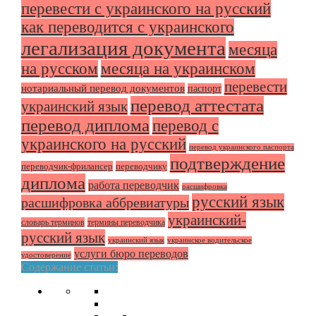
перевести с украинского на русский
как переводится с украинского
легализация документа
месяца
на русском
месяца на украинском
перевести
нотариальный перевод документов
паспорт
перевод аттестата
украинский язык
перевод диплома
перевод с
украинского на русский
перевод украинского паспорта
подтверждение
переводчик-фрилансер
переводчику
диплома
работа переводчик
расшифровка
русский язык
расшифровка аббревиатуры
украинский-
словарь терминов
термины переводчика
русский язык
украинский язык
украинское водительское
услуги бюро переводов
удостоверение
Содержание статьи: