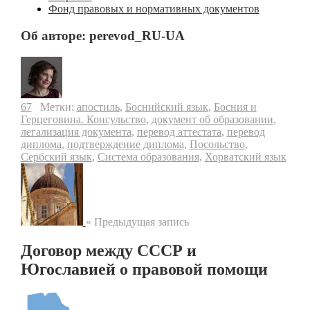
Фонд правовых и нормативных документов
Об авторе: perevod_RU-UA
67
Метки:
апостиль
,
Боснийский язык
,
Босния и
Герцеговина. Консульство
,
документ об образовании
,
легализация документа
,
перевод аттестата
,
перевод
диплома
,
подтверждение диплома
,
Посольство
,
Сербский язык
,
Система образования
,
Хорватский язык
« Предыдущая запись
Договор между СССР и
Югославией о правовой помощи