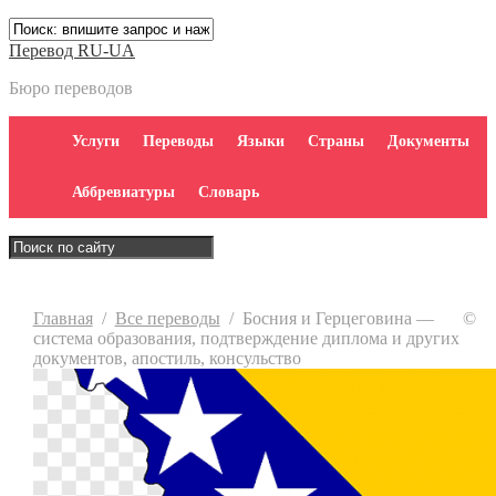
Перевод RU-UA
Бюро переводов
Услуги
Переводы
Языки
Страны
Документы
Аббревиатуры
Словарь
Главная
/
Все переводы
/
Босния и Герцеговина —
©
система образования, подтверждение диплома и других
документов, апостиль, консульство