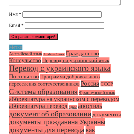
Имя
*
Email
*
Метки
Гражданство
Английский язык
Арабский язык
Консульство
Перевод на украинский язык
Перевод с украинского языка
Посольство
Программа добровольного
Россия
переселения соотечественников
СССР
Система образования
Французский язык
аббревиатура на украинском с переводом
аббревиатура перевод
апостиль
адрес
документ об образовании
документы
документы гражданина Украины
документы для перевода
как