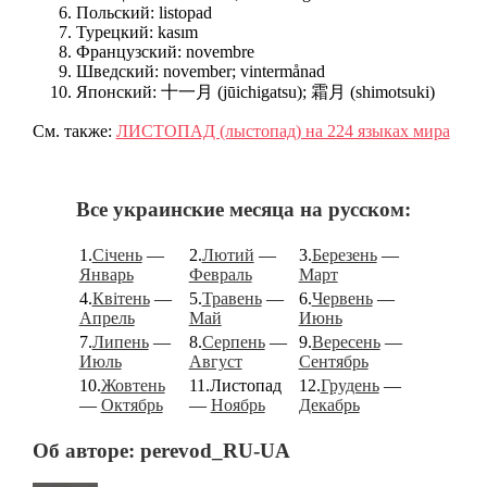
Польский: listopad
Турецкий: kasım
Французский: novembre
Шведский: november; vintermånad
Японский: 十一月 (jūichigatsu); 霜月 (shimotsuki)
См. также:
ЛИСТОПАД (лыстопад) на 224 языках мира
Все украинские месяца на русском:
1.
Cічень
—
2.
Лютий
—
3.
Березень
—
Январь
Февраль
Март
4.
Квітень
—
5.
Травень
—
6.
Червень
—
Апрель
Май
Июнь
7.
Липень
—
8.
Серпень
—
9.
Вересень
—
Июль
Август
Сентябрь
10.
Жовтень
11.Листопад
12.
Грудень
—
—
Октябрь
—
Ноябрь
Декабрь
Об авторе: perevod_RU-UA