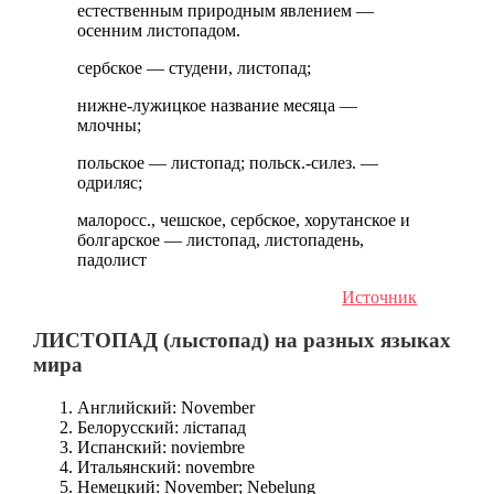
естественным природным явлением —
осенним листопадом.
сербское — студени, листопад;
нижне-лужицкое название месяца —
млочны;
польское — листопад; польск.-силез. —
одриляс;
малоросс., чешское, сербское, хорутанское и
болгарское — листопад, листопадень,
падолист
Источник
ЛИСТОПАД (лыстопад) на разных языках
мира
Английский: November
Белорусский: лістапад
Испанский: noviembre
Итальянский: novembre
Немецкий: November; Nebelung