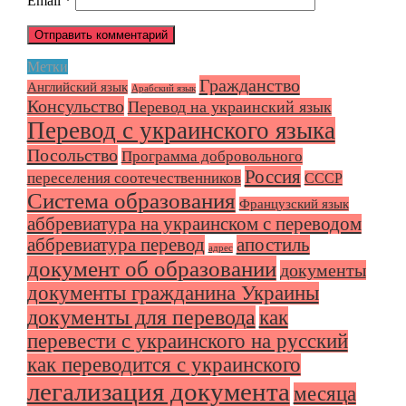
Email
*
Метки
Гражданство
Английский язык
Арабский язык
Консульство
Перевод на украинский язык
Перевод с украинского языка
Посольство
Программа добровольного
Россия
переселения соотечественников
СССР
Система образования
Французский язык
аббревиатура на украинском с переводом
аббревиатура перевод
апостиль
адрес
документ об образовании
документы
документы гражданина Украины
документы для перевода
как
перевести с украинского на русский
как переводится с украинского
легализация документа
месяца