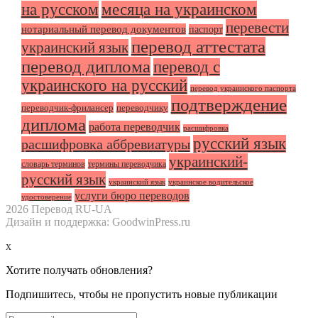
на русском
месяца на украинском
перевести
нотариальный перевод документов
паспорт
перевод аттестата
украинский язык
перевод диплома
перевод с
украинского на русский
перевод украинского паспорта
подтверждение
переводчик-фрилансер
переводчику
диплома
работа переводчик
расшифровка
русский язык
расшифровка аббревиатуры
украинский-
словарь терминов
термины переводчика
русский язык
украинский язык
украинское водительское
услуги бюро переводов
удостоверение
2026 Перевод RU-UA
Дизайн и поддержка: GoodwinPress.ru
x
Хотите получать обновления?
Подпишитесь, чтобы не пропустить новые публикации